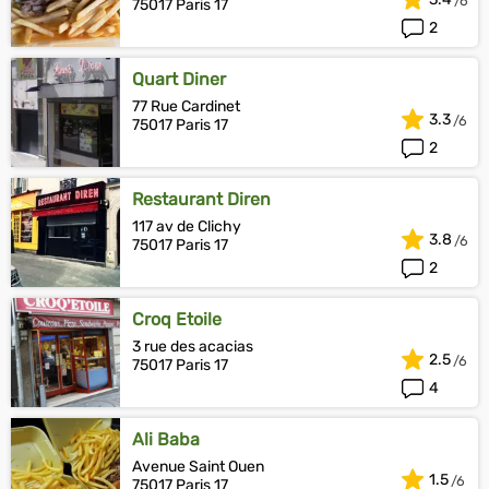
75017 Paris 17
2
Quart Diner
77 Rue Cardinet
3.3
75017 Paris 17
2
Restaurant Diren
117 av de Clichy
3.8
75017 Paris 17
2
Croq Etoile
3 rue des acacias
2.5
75017 Paris 17
4
Ali Baba
Avenue Saint Ouen
1.5
75017 Paris 17