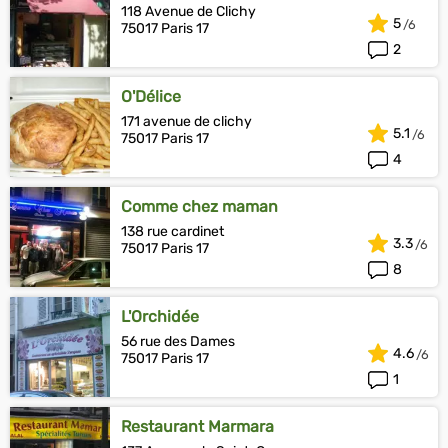
118 Avenue de Clichy
5
75017 Paris 17
2
O'Délice
171 avenue de clichy
5.1
75017 Paris 17
4
Comme chez maman
138 rue cardinet
3.3
75017 Paris 17
8
L'Orchidée
56 rue des Dames
4.6
75017 Paris 17
1
Restaurant Marmara