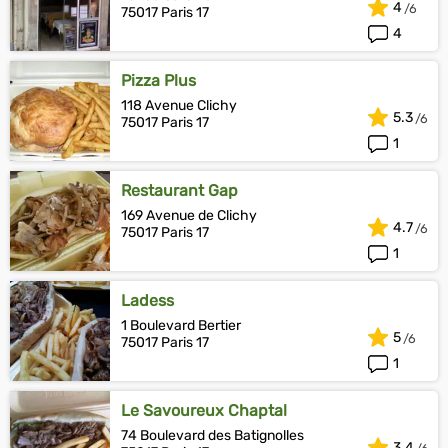
4
75017 Paris 17
4
Pizza Plus
118 Avenue Clichy
5.3
75017 Paris 17
1
Restaurant Gap
169 Avenue de Clichy
4.7
75017 Paris 17
1
Ladess
1 Boulevard Bertier
5
75017 Paris 17
1
Le Savoureux Chaptal
74 Boulevard des Batignolles
3.4