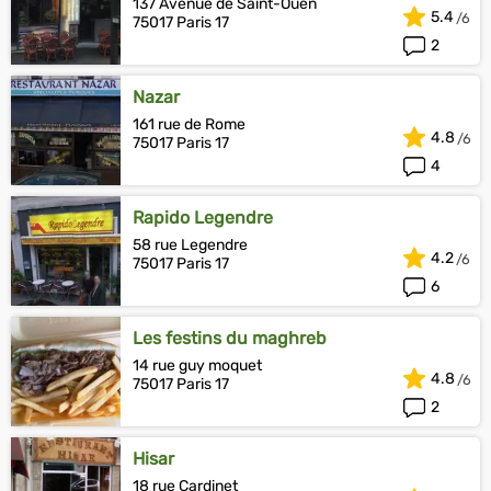
137 Avenue de Saint-Ouen
5.4
75017 Paris 17
2
Nazar
161 rue de Rome
4.8
75017 Paris 17
4
Rapido Legendre
58 rue Legendre
4.2
75017 Paris 17
6
Les festins du maghreb
14 rue guy moquet
4.8
75017 Paris 17
2
Hisar
18 rue Cardinet