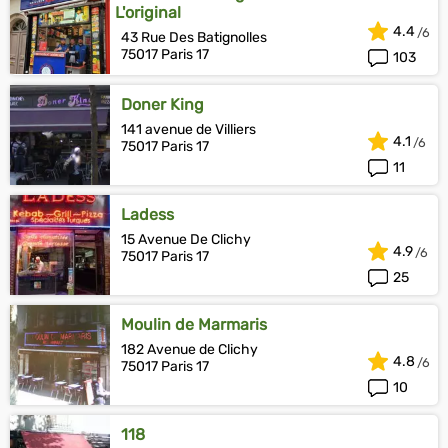
L'original
4.4
43 Rue Des Batignolles
75017 Paris 17
103
Doner King
141 avenue de Villiers
4.1
75017 Paris 17
11
Ladess
15 Avenue De Clichy
4.9
75017 Paris 17
25
Moulin de Marmaris
182 Avenue de Clichy
4.8
75017 Paris 17
10
118