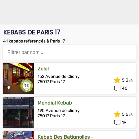
KEBABS DE PARIS 17
41 kebabs référencés à Paris 17
Zelal
152 Avenue de Clichy
5.3
75017 Paris 17
46
Mondial Kebab
190 Avenue de clichy
5.6
75017 Paris 17
19
Kebab Des Batignolles -