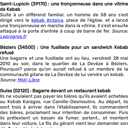
Saint-Lupicin (39170) : une tronçonneuse dans une vitrine
de Kebab
Suite à un différend familial, un homme de 58 ans s'est
dirigé vers le
kebab Antalya
, place de l'église, et a lanc
une tronçonneuse en marche dans la vitrine. Il s'est ensuite
attaqué à la porte d'entrée à coup de barre de fer.
Source:
Leprogres.fr
Béziers (34500) : Une fusillade pour un sandwich Kebab
refusé
Une bagarre et une fusillade ont eu lieu, vendredi 28 mai
2010 au soir, dans le quartier de La Devèze à Béziers.
Pourquoi? parce qu'on aurait refusé à un membre de la
communauté gitane de La Devèze de lui vendre un kebab.
Source:
Midi-Libre
Guise (02120) : Bagarre devant un restaurant kebab
Ils ne voulaient pas payer les bières qu'ils avaient achetées
au Kebab Karagos, rue Camille-Desmoulins. Au départ, ils
sont trois à arriver dans l'établissement. Ils commandent
des bières, proclamant leur intention de consommer. Puis
ils prétextent un besoin de fumer, sortent… et montent
dans leur voiture. Le fils du gérant vient leur demander son