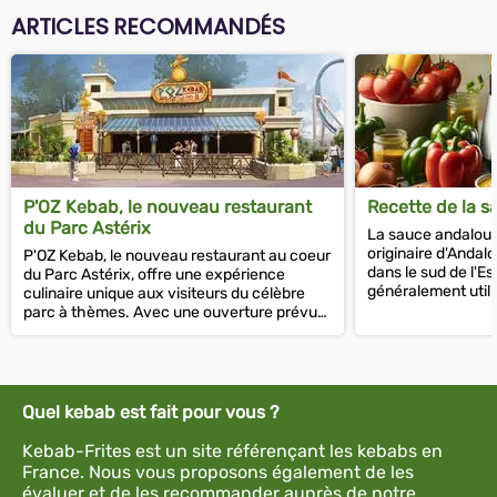
ARTICLES RECOMMANDÉS
P'OZ Kebab, le nouveau restaurant
Recette de la 
du Parc Astérix
La sauce andalous
originaire d'Andalo
P'OZ Kebab, le nouveau restaurant au coeur
dans le sud de l'Es
du Parc Astérix, offre une expérience
généralement uti
culinaire unique aux visiteurs du célèbre
pour les fruits de m
parc à thèmes. Avec une ouverture prévue
en 2024, le restaurant est...
Quel kebab est fait pour vous ?
Kebab-Frites est un site référençant les kebabs en
France. Nous vous proposons également de les
évaluer et de les recommander auprès de notre