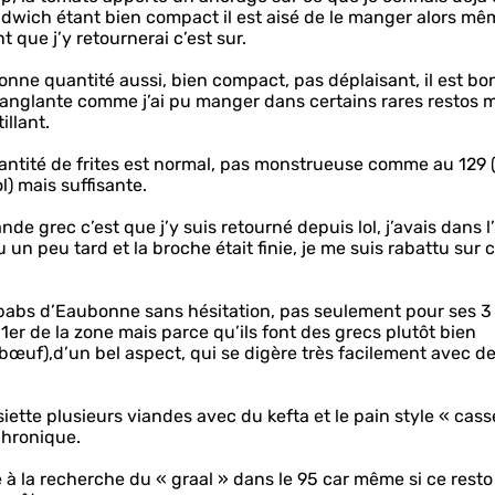
sandwich étant bien compact il est aisé de le manger alors m
nt que j’y retournerai c’est sur.
onne quantité aussi, bien compact, pas déplaisant, il est bo
sanglante comme j’ai pu manger dans certains rares restos 
llant.
quantité de frites est normal, pas monstrueuse comme au 129 
l) mais suffisante.
de grec c’est que j’y suis retourné depuis lol, j’avais dans l
n peu tard et la broche était finie, je me suis rabattu sur 
ebabs d’Eaubonne sans hésitation, pas seulement pour ses 3
 1er de la zone mais parce qu’ils font des grecs plutôt bien
 bœuf),d’un bel aspect, qui se digère très facilement avec d
ssiette plusieurs viandes avec du kefta et le pain style « cass
chronique.
e à la recherche du « graal » dans le 95 car même si ce resto