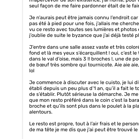
seul façon de me faire pardonner était de le fai
Je n’aurais peut être jamais connu l’endroit ca
pas été à pied pour une fois, j’allais me cherc
vu ce resto avec toutes ses lumières et photos e
j’oublie de suite le byzance que j’ai déjà testé p
J’entre dans une salle assez vaste et très coloré
fond et là mes yeux s’écarquillent ! oui, c’est le
dans le val d’oise, mais 3 !! broches !, une de
de bœuf très sombre qui tournicote. Aie aie aie
lol
Je commence à discuter avec le cuisto, je lui dit
établi depuis un peu plus d’1 an, qu’il a fait le 
de s’établir. Plutôt sérieuse la démarche. Je m
que mon resto préféré dans le coin c’est la bara
broche et qu’ils sont plus dans le poulet à la 
alentours.
Le resto est propre, tout à l’air frais et le per
de ma tête je me dis que j’ai peut être trouvé l