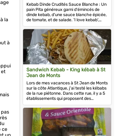
mage
Kebab Dinde Crudités Sauce Blanche : Un
pain Pita généreux garni d'émincés de
dinde kebab, d'une sauce blanche épicée,
à la
de tomate, et de salade. 'I love kebab',
c'est une recette urbaine...
out à
appui
Sandwich Kebab - King kébab à St
 et
Jean de Monts
Lors de mes vacances à St Jean de Monts
sur la côte Atlantique, j'ai testé les kébabs
de la rue piétonne. Dans cette rue, il y a 5
mais
établissements qui proposent des
kébabs.Dans l'ensemble, il...
i pas
très
 du
é ce
et un