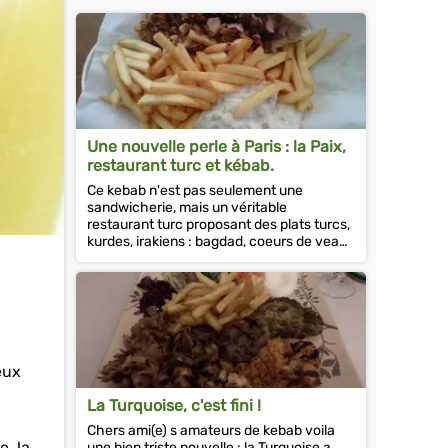
Une nouvelle perle à Paris : la Paix,
restaurant turc et kébab.
Ce kebab n'est pas seulement une
sandwicherie, mais un véritable
restaurant turc proposant des plats turcs,
kurdes, irakiens : bagdad, coeurs de veau,
iskander et j'en passe....
eux
La Turquoise, c'est fini !
Chers ami(e) s amateurs de kebab voila
e, la
une bien triste nouvelle : la Turquoise a