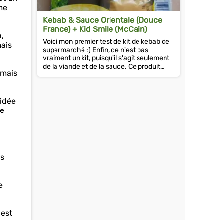
ême
Kebab & Sauce Orientale (Douce
France) + Kid Smile (McCain)
n,
Voici mon premier test de kit de kebab de
mais
supermarché :) Enfin, ce n'est pas
vraiment un kit, puisqu'il s'agit seulement
de la viande et de la sauce. Ce produit
(mais
s'appelle 'Kebab & Sauce...
’idée
ce
es
e
 est