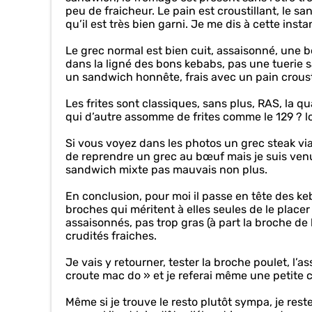
peu de fraicheur. Le pain est croustillant, le 
qu’il est très bien garni. Je me dis à cette insta
Le grec normal est bien cuit, assaisonné, une b
dans la ligné des bons kebabs, pas une tuerie 
un sandwich honnête, frais avec un pain crousti
Les frites sont classiques, sans plus, RAS, la 
qui d’autre assomme de frites comme le 129 ? lo
Si vous voyez dans les photos un grec steak vian
de reprendre un grec au bœuf mais je suis venu u
sandwich mixte pas mauvais non plus.
En conclusion, pour moi il passe en tête des k
broches qui méritent à elles seules de le placer
assaisonnés, pas trop gras (à part la broche de
crudités fraiches.
Je vais y retourner, tester la broche poulet, l’a
croute mac do » et je referai même une petite 
Même si je trouve le resto plutôt sympa, je rest