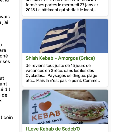
fermé ses portes le mercredi 27 janvier
2015.Le bâtiment qui abritait le local,
depuis 1997, va...
avais
j’ai
u
are
aché
Shish Kebab - Amorgos (Grèce)
rises
Je reviens tout juste de 15 jours de
vacances en Grèce, dans les îles des
Cyclades... Paysages de dingue, plage
st
etc... Mais la n'est pas le point. Comme
vant
vous l'imaginez, le...
i dit
s de
es
it coin
I Love Kebab de Sodeb'O