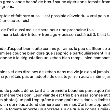
 un grec viande haché de bœuf sauce algérienne tomate fro
oignons.
r et fait rare aussi il est possible d’avoir du « vrai pain » 
é une autre fois)
 de l’œil aussi mais ce sera pour une prochaine fois.
 le menu kebab+ frites + fromage + boisson est à 6,50. C’est t
de d’aspect bien cuite comme je l’aime, le peu d’affluence à
remière couche bien doré que j’apprécie particulièrement. Il 
qui donne à la dégustation un kebab bien rempli, bien compact
zaines et des dizaines de kebab dans ma vie je n’en ai jamais
i je n’étais pas un adepte de ce site je n’en aurais même ja
 ou de poulet, déroutant à la première bouchée parce que j’a
st même très bon. Leur viande est très bien assaisonnée et 
es photos) un poil trop grâce à mon goût mais dans la limite
ch qui nous attend derrière comme moi. J’ai bien appréci
op, la tomate apporte un ancrage sur ce que je connais déjà 