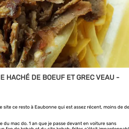
E HACHÉ DE BOEUF ET GREC VEAU -
r le site ce resto à Eaubonne qui est assez récent, moins de d
ce du mac do. 1 an que je passe devant en voiture sans
un fan de kebab et du site kebab-frites c’était impardonnabl