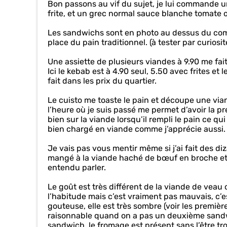
Bon passons au vif du sujet, je lui commande
frite, et un grec normal sauce blanche tomate 
Les sandwichs sont en photo au dessus du comptoi
place du pain traditionnel. (à tester par curiosit
Une assiette de plusieurs viandes à 9.90 me fait
Ici le kebab est à 4.90 seul, 5.50 avec frites et
fait dans les prix du quartier.
Le cuisto me toaste le pain et découpe une vian
l’heure où je suis passé me permet d’avoir la p
bien sur la viande lorsqu’il rempli le pain ce 
bien chargé en viande comme j’apprécie aussi.
Je vais pas vous mentir même si j’ai fait des di
mangé à la viande haché de bœuf en broche et s
entendu parler.
Le goût est très différent de la viande de veau
l’habitude mais c’est vraiment pas mauvais, c’e
gouteuse, elle est très sombre (voir les premièr
raisonnable quand on a pas un deuxième sandwi
sandwich, le fromage est présent sans l’être tr