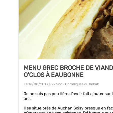
MENU GREC BROCHE DE VIAND
O'CLOS À EAUBONNE
Le 16/08/2013
à 22h22
- Chroniques du Kebab
Je ne suis pas peu fière d’avoir fait ajouter su
ans.
Il se situe près de Auchan Soisy presque en fa
m’apercevoir de son existence, j’ai honte, pour 