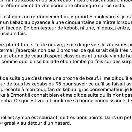
re référencer et de vite écrire une chronique sur ce resto.
r il est dans un renfoncement du « grand » boulevard si je n’
her un kebab au byzance à une cinquantaine de mètre lorsque 
n facade. En bon testeur de kebab, ni une, ni deux, j’entre,
lusieurs fois.
e, plutôt fun et toute neuve, je me dirige vers les cuisines a
 terme ! j’aperçois non pas 2 broches, ce qui serait déjà très r
 poulet et une de veau d’aspect classiques et une de viande h
, comme quoi on se ballade et on tombe parfois sur des surp
 de suite que c’est rare une broche de bœuf, il me dit qu’il e
tour de tous les kebabs du 95 pour savoir ce qu’il se faisait a
e présente à mon tour, fan de kébab, gros consommateur, je lu
ka à Ermont,il connait bien et me dit de suite qu’ils n’ont pa
plancha. Ce qui est vrai et confirme sa bonne connaissance d
sonnel est sympa est souriant, de très bons points. Dans un pet
e « graal » au détour d’un hasard.