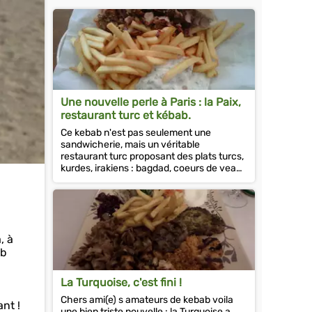
Une nouvelle perle à Paris : la Paix,
restaurant turc et kébab.
Ce kebab n'est pas seulement une
sandwicherie, mais un véritable
restaurant turc proposant des plats turcs,
kurdes, irakiens : bagdad, coeurs de veau,
iskander et j'en passe....
, à
ab
La Turquoise, c'est fini !
Chers ami(e) s amateurs de kebab voila
ant !
une bien triste nouvelle : la Turquoise a