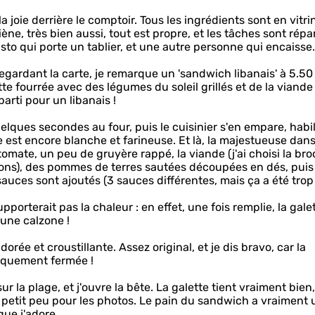
a joie derrière le comptoir. Tous les ingrédients sont en vitri
ne, très bien aussi, tout est propre, et les tâches sont répar
sto qui porte un tablier, et une autre personne qui encaisse.
regardant la carte, je remarque un 'sandwich libanais' à 5.50
ette fourrée avec des légumes du soleil grillés et de la viande 
parti pour un libanais !
quelques secondes au four, puis le cuisinier s'en empare, habi
le est encore blanche et farineuse. Et là, la majestueuse dan
ate, un peu de gruyère rappé, la viande (j'ai choisi la bro
vrons), des pommes de terres sautées découpées en dés, puis 
 sauces sont ajoutés (3 sauces différentes, mais ça a été trop
porterait pas la chaleur : en effet, une fois remplie, la gale
 une calzone !
orée et croustillante. Assez original, et je dis bravo, car la
tiquement fermée !
r la plage, et j'ouvre la bête. La galette tient vraiment bien,
petit peu pour les photos. Le pain du sandwich a vraiment 
que j'adore.