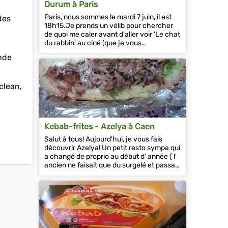
Durum à Paris
Paris, nous sommes le mardi 7 juin, il est
des
18h15.Je prends un vélib pour chercher
de quoi me caler avant d'aller voir 'Le chat
du rabbin' au ciné (que je vous
recommande presque autant que la...
ande
clean,
Kebab-frites - Azelya à Caen
Salut à tous! Aujourd'hui, je vous fais
découvrir Azelya! Un petit resto sympa qui
a changé de proprio au début d' année ( l'
ancien ne faisait que du surgelé et passait
outre certaines...