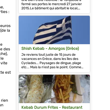
fermé ses portes le mercredi 27 janvier
ne,
2015.Le bâtiment qui abritait le local,
ties :
depuis 1997, va...
 euros
(de la
le
Shish Kebab - Amorgos (Grèce)
se des
che),
Je reviens tout juste de 15 jours de
le
vacances en Grèce, dans les îles des
 vite
Cyclades... Paysages de dingue, plage
etc... Mais la n'est pas le point. Comme
vous l'imaginez, le...
tte est
 rien
un
Kebab Durum Frites - Restaurant