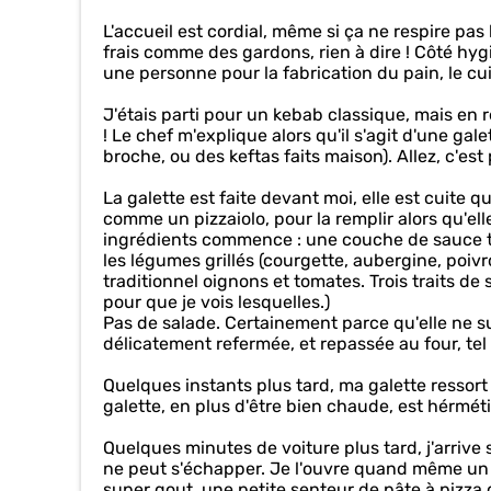
L'accueil est cordial, même si ça ne respire pas l
frais comme des gardons, rien à dire ! Côté hygiè
une personne pour la fabrication du pain, le cui
J'étais parti pour un kebab classique, mais en 
! Le chef m'explique alors qu'il s'agit d'une gal
broche, ou des keftas faits maison). Allez, c'est 
La galette est faite devant moi, elle est cuite 
comme un pizzaiolo, pour la remplir alors qu'el
ingrédients commence : une couche de sauce tom
les légumes grillés (courgette, aubergine, poi
traditionnel oignons et tomates. Trois traits de
pour que je vois lesquelles.)
Pas de salade. Certainement parce qu'elle ne sup
délicatement refermée, et repassée au four, tel
Quelques instants plus tard, ma galette ressort d
galette, en plus d'être bien chaude, est hérmé
Quelques minutes de voiture plus tard, j'arrive su
ne peut s'échapper. Je l'ouvre quand même un 
super gout, une petite senteur de pâte à pizza 