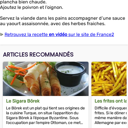
plancha bien chaude.
Ajoutez le poivron et l’oignon.
Servez la viande dans les pains accompagner d’une sauce
au yaourt assaisonnée, avec des herbes fraiches.
Retrouvez la recette
en vidéo
sur le site de France2
ARTICLES RECOMMANDÉS
Le Sigara Börek
Les frites ont la 
Le Börek est un plat qui tient ses origines de
Difficile d'évoquer
la cuisine Turque, on situe l’apparition du
frites. Si le döne
Sigara Börek à l’époque Byzantine. Sous
même manière dans
l’occupation par l’empire Ottoman, ce met
Allemagne par exe
aurait...
comme un sandwic