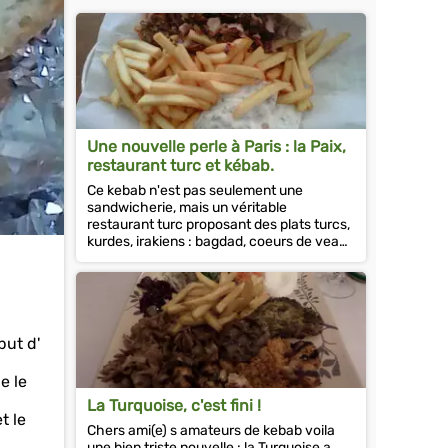
Une nouvelle perle à Paris : la Paix,
restaurant turc et kébab.
Ce kebab n'est pas seulement une
sandwicherie, mais un véritable
restaurant turc proposant des plats turcs,
kurdes, irakiens : bagdad, coeurs de veau,
iskander et j'en passe....
but d'
e le
La Turquoise, c'est fini !
t le
Chers ami(e) s amateurs de kebab voila
une bien triste nouvelle : la Turquoise a