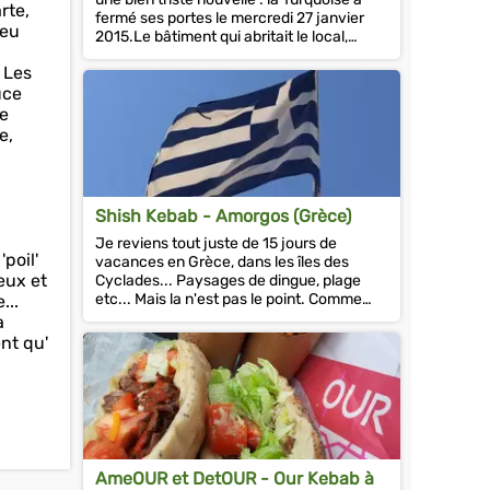
rte,
fermé ses portes le mercredi 27 janvier
peu
2015.Le bâtiment qui abritait le local,
depuis 1997, va...
 Les
uce
re
e,
Shish Kebab - Amorgos (Grèce)
Je reviens tout juste de 15 jours de
poil'
vacances en Grèce, dans les îles des
eux et
Cyclades... Paysages de dingue, plage
etc... Mais la n'est pas le point. Comme
...
vous l'imaginez, le...
a
ent qu'
AmeOUR et DetOUR - Our Kebab à