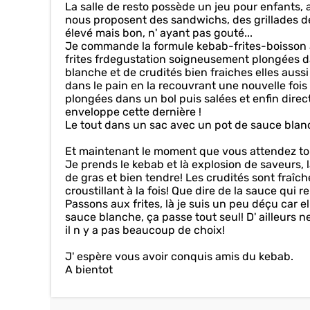
La salle de resto possède un jeu pour enfants,
nous proposent des sandwichs, des grillades de
élevé mais bon, n' ayant pas gouté...
Je commande la formule kebab-frites-boisson à 6
frites frdegustation soigneusement plongées dans
blanche et de crudités bien fraiches elles aussi
dans le pain en la recouvrant une nouvelle fois d
plongées dans un bol puis salées et enfin direct
enveloppe cette dernière !
Le tout dans un sac avec un pot de sauce blanch
Et maintenant le moment que vous attendez tou
Je prends le kebab et là explosion de saveurs, 
de gras et bien tendre! Les crudités sont fraî
croustillant à la fois! Que dire de la sauce qui 
Passons aux frites, là je suis un peu déçu car 
sauce blanche, ça passe tout seul! D' ailleurs n
il n y a pas beaucoup de choix!
J' espère vous avoir conquis amis du kebab.
A bientot