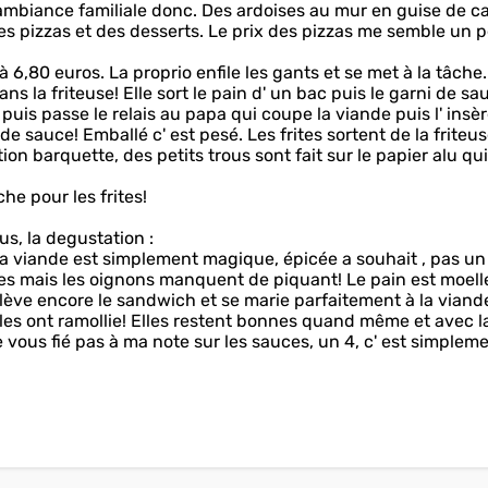
 ambiance familiale donc. Des ardoises au mur en guise de ca
s pizzas et des desserts. Le prix des pizzas me semble un 
,80 euros. La proprio enfile les gants et se met à la tâche.
 la friteuse! Elle sort le pain d' un bac puis le garni de sa
 puis passe le relais au papa qui coupe la viande puis l' insè
e sauce! Emballé c' est pesé. Les frites sortent de la friteus
ion barquette, des petits trous sont fait sur le papier alu qui
e pour les frites!
s, la degustation :
la viande est simplement magique, épicée a souhait , pas un '
ches mais les oignons manquent de piquant! Le pain est moell
relève encore le sandwich et se marie parfaitement à la viande
elles ont ramollie! Elles restent bonnes quand même et avec l
e vous fié pas à ma note sur les sauces, un 4, c' est simplem