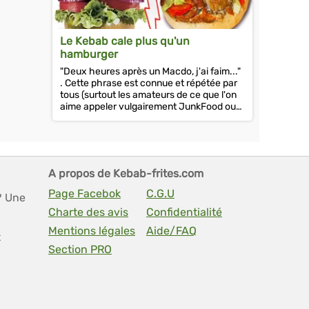
Le Kebab cale plus qu'un
hamburger
"Deux heures après un Macdo, j'ai faim..."
. Cette phrase est connue et répétée par
tous (surtout les amateurs de ce que l'on
aime appeler vulgairement JunkFood ou
Malbouffe). Sa réciproque...
A propos de Kebab-frites.com
Page Facebok
C.G.U
? Une
Charte des avis
Confidentialité
Mentions légales
Aide/FAQ
t
Section PRO