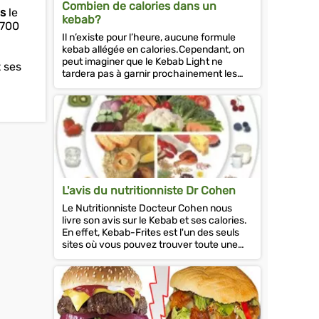
Combien de calories dans un
es
le
kebab?
 700
Il n’existe pour l’heure, aucune formule
kebab allégée en calories.Cependant, on
peut imaginer que le Kebab Light ne
t ses
tardera pas à garnir prochainement les
menus des meilleurs kebabs de...
L'avis du nutritionniste Dr Cohen
Le Nutritionniste Docteur Cohen nous
livre son avis sur le Kebab et ses calories.
En effet, Kebab-Frites est l'un des seuls
sites où vous pouvez trouver toute une
série d'articles sur le Kebab et...