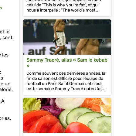
celui de "This is why you're fat", et qui
?
nous a interpellé : "The world’s most
unhealthy sandwiches", par...
et le
, sont
ntes
Sammy Traoré, alias « Sam le kebab
»
t
Comme souvent ces dernières années, la
es
fin de saison est difficile pour l'équipe de
te un
football du Paris Saint Germain, et c'est
cette semaine Sammy Traoré qui en fait
lorie.
les frais, avec des...
. A
ories,