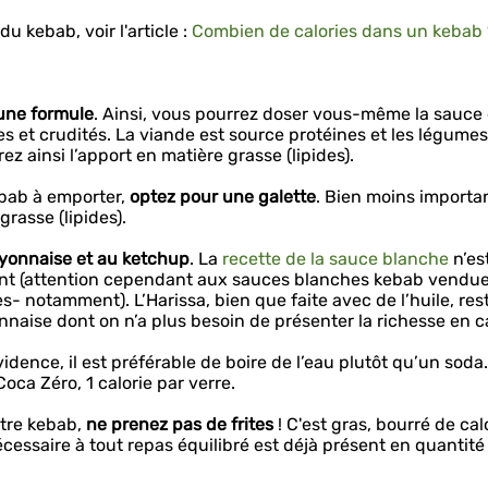
 kebab, voir l'article :
Combien de calories dans un kebab 
’une formule
. Ainsi, vous pourrez doser vous-même la sauce 
es et crudités. La viande est source protéines et les légumes
 ainsi l’apport en matière grasse (lipides).
ebab à emporter,
optez pour une galette
. Bien moins importa
grasse (lipides).
ayonnaise et au ketchup
. La
recette de la sauce blanche
n’es
nt (attention cependant aux sauces blanches kebab vendu
- notamment). L’Harissa, bien que faite avec de l’huile, res
naise dont on n’a plus besoin de présenter la richesse en ca
idence, il est préférable de boire de l’eau plutôt qu’un soda
oca Zéro, 1 calorie par verre.
otre kebab,
ne prenez pas de frites
! C'est gras, bourré de cal
nécessaire à tout repas équilibré est déjà présent en quantité