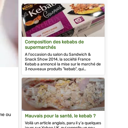
Composition des kebabs de
supermarchés
A l'occasion du salon du Sandwich &
Snack Show 2014, la société France
Kebab a annoncé la mise sur le marché de
3 nouveaux produits "kebab", qui
rejoindront les rayons réfrigérés des
grandes...
ime ou
Mauvais pour la santé, le kebab ?
Voilà un article anglais, paru il y'a quelques
jours sur Yahoo UK, qui rappelle un peu