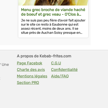
Menu grec broche de viande haché
de boeuf et grec veau - O'Clos à
Eaubonne
Je ne suis pas peu fière d’avoir fait ajouter
sur le site ce resto à Eaubonne qui est
assez récent, moins de deux ans. Il se
situe près de Auchan Soisy presque en
face du mac do. 1 an que je...
A propos de Kebab-frites.com
Page Facebok
C.G.U
? Une
Charte des avis
Confidentialité
Mentions légales
Aide/FAQ
t
Section PRO