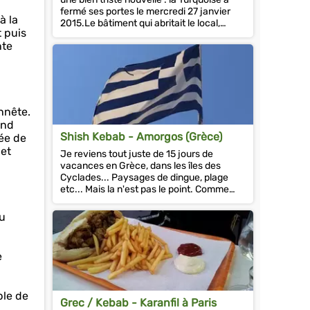
fermé ses portes le mercredi 27 janvier
à la
2015.Le bâtiment qui abritait le local,
t puis
depuis 1997, va...
nte
onnête.
and
Shish Kebab - Amorgos (Grèce)
ée de
 et
Je reviens tout juste de 15 jours de
vacances en Grèce, dans les îles des
Cyclades... Paysages de dingue, plage
etc... Mais la n'est pas le point. Comme
vous l'imaginez, le...
du
e
ble de
Grec / Kebab - Karanfil à Paris