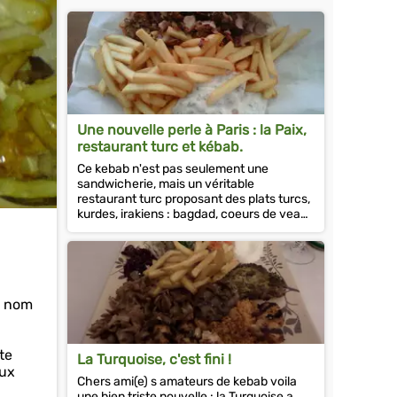
Une nouvelle perle à Paris : la Paix,
restaurant turc et kébab.
Ce kebab n'est pas seulement une
sandwicherie, mais un véritable
restaurant turc proposant des plats turcs,
kurdes, irakiens : bagdad, coeurs de veau,
iskander et j'en passe....
e nom
te
La Turquoise, c'est fini !
eux
Chers ami(e) s amateurs de kebab voila
une bien triste nouvelle : la Turquoise a