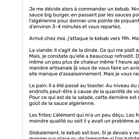
Je me décide alors à commander un kebab. Nivea
sauce big burger, en passant par les sauces poi
l'algérienne pour donner une pointe de piquant
d'environ 3-4 minutes et vous repartez.
Arrivé chez moi, j'attaque le kebab vers 19h. 
La viande: Il s'agit de la dinde. Ce qui me plaî
Mais, je constate qu'elle a beaucoup refroidit.
même un peu plus de chaleur même 1 heure aprè
manière artisanale (à vous de vous faire un avis
elle manque d'assaisonnement. Mais je vous ra
Le pain: Il a été passé au toaster. Au niveau du 
endroits peut-être à cause de la quantité de via
Pour ce qui est de la salade, cette dernière 
goût de la sauce algérienne.
Les frites: L'élément qui m'a un peu déçu. Les f
moindre qualité ou soit il y avait un problème a
Globalement, le kebab est bon. Si je devais y rev
manger sur place ou de l'emporter si l'on habite