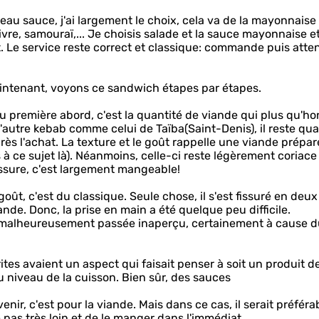
u sauce, j'ai largement le choix, cela va de la mayonnaise 
vre, samouraï,... Je choisis salade et la sauce mayonnaise e
. Le service reste correct et classique: commande puis atte
Maintenant, voyons ce sandwich étapes par étapes.
t au première abord, c'est la quantité de viande qui plus qu'h
 D'autre kebab comme celui de Taïba(Saint-Denis), il reste qu
s l'achat. La texture et le goût rappelle une viande prépar
 à ce sujet là). Néanmoins, celle-ci reste légèrement coriace
ssure, c'est largement mangeable!
goût, c'est du classique. Seule chose, il s'est fissuré en deux
nde. Donc, la prise en main a été quelque peu difficile.
est malheureusement passée inaperçu, certainement à cause 
rites avaient un aspect qui faisait penser à soit un produit d
u niveau de la cuisson. Bien sûr, des sauces
enir, c'est pour la viande. Mais dans ce cas, il serait préféra
 pas très loin et de le manger dans l'immédiat.