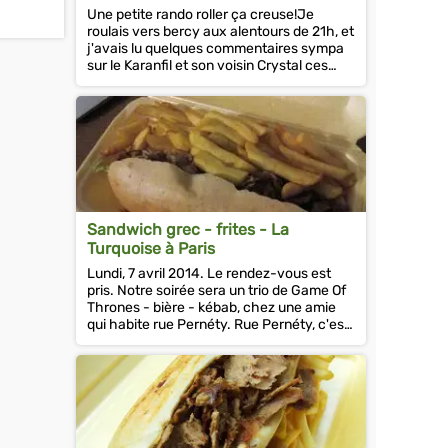
Une petite rando roller ça creuse!Je
roulais vers bercy aux alentours de 21h, et
j'avais lu quelques commentaires sympa
sur le Karanfil et son voisin Crystal ces
derniers temps.Mais ce dernier...
Sandwich grec - frites - La
Turquoise à Paris
Lundi, 7 avril 2014. Le rendez-vous est
pris. Notre soirée sera un trio de Game Of
Thrones - bière - kébab, chez une amie
qui habite rue Pernéty. Rue Pernéty, c'est
un peu un mythe pour nous...